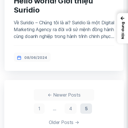
Hello world! Giới thiệu
Suridio
←
Về Suridio – Chúng tôi là ai? Suridio là một Digital
Nội dung
Marketing Agency ra đời với sứ mệnh đồng hành
cùng doanh nghiệp trong hành trình chinh phục
thế giới số. Với đội ngũ chuyên gia nhiều năm
kinh nghiệm trong ngành, chúng tôi cung cấp giải
pháp toàn diện từ xây dựng nền tảng […]
08/06/2024
Phân
←
Newer
Posts
trang
1
…
4
5
bài
viết
Older
Posts
→