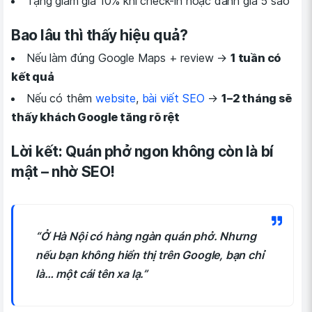
Tặng giảm giá 10% khi check-in hoặc đánh giá 5 sao
Bao lâu thì thấy hiệu quả?
Nếu làm đúng Google Maps + review →
1 tuần có
kết quả
Nếu có thêm
website
,
bài viết SEO
→
1–2 tháng sẽ
thấy khách Google tăng rõ rệt
Lời kết: Quán phở ngon không còn là bí
mật – nhờ SEO!
“Ở Hà Nội có hàng ngàn quán phở. Nhưng
nếu bạn không hiển thị trên Google, bạn chỉ
là… một cái tên xa lạ.”