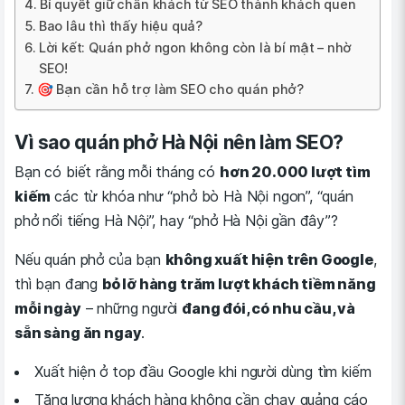
Bí quyết giữ chân khách từ SEO thành khách quen
Bao lâu thì thấy hiệu quả?
Lời kết: Quán phở ngon không còn là bí mật – nhờ
SEO!
🎯 Bạn cần hỗ trợ làm SEO cho quán phở?
Vì sao quán phở Hà Nội nên làm SEO?
Bạn có biết rằng mỗi tháng có
hơn 20.000 lượt tìm
kiếm
các từ khóa như “phở bò Hà Nội ngon”, “quán
phở nổi tiếng Hà Nội”, hay “phở Hà Nội gần đây”?
Nếu quán phở của bạn
không xuất hiện trên Google
,
thì bạn đang
bỏ lỡ hàng trăm lượt khách tiềm năng
mỗi ngày
– những người
đang đói, có nhu cầu, và
sẵn sàng ăn ngay
.
Xuất hiện ở top đầu Google khi người dùng tìm kiếm
Tăng lượng khách hàng không cần chạy quảng cáo