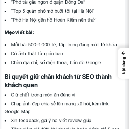
“Phở tái gầu ngon ở quận Đống Đa”
“Top 5 quán phở mở buổi tối tại Hà Nội”
“Phở Hà Nội gần hồ Hoàn Kiếm nên thử”
Mẹo viết bài:
Mỗi bài 500–1.000 từ, tập trung đúng một từ khóa
←
Có ảnh thật từ quán bạn
Nội dung
Chèn địa chỉ, số điện thoại, bản đồ Google
Bí quyết giữ chân khách từ SEO thành
khách quen
Giữ chất lượng món ăn đúng vị
Chụp ảnh đẹp chia sẻ lên mạng xã hội, kèm link
Google Map
Xin feedback, gợi ý họ viết review giúp