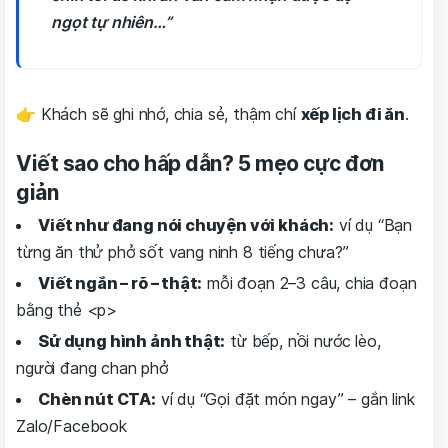
ngọt tự nhiên…”
👉 Khách sẽ ghi nhớ, chia sẻ, thậm chí
xếp lịch đi ăn
.
Viết sao cho hấp dẫn? 5 mẹo cực đơn
giản
Viết như đang nói chuyện với khách:
ví dụ “Bạn
từng ăn thử phở sốt vang ninh 8 tiếng chưa?”
Viết ngắn – rõ – thật:
mỗi đoạn 2–3 câu, chia đoạn
bằng thẻ <p>
Sử dụng hình ảnh thật:
từ bếp, nồi nước lèo,
người đang chan phở
Chèn nút CTA:
ví dụ “Gọi đặt món ngay” – gắn link
Zalo/Facebook