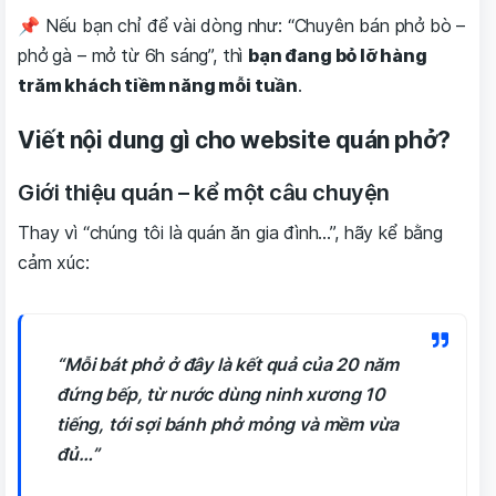
📌 Nếu bạn chỉ để vài dòng như: “Chuyên bán phở bò –
phở gà – mở từ 6h sáng”, thì
bạn đang bỏ lỡ hàng
trăm khách tiềm năng mỗi tuần
.
Viết nội dung gì cho website quán phở?
Giới thiệu quán – kể một câu chuyện
Thay vì “chúng tôi là quán ăn gia đình…”, hãy kể bằng
cảm xúc:
“Mỗi bát phở ở đây là kết quả của 20 năm
đứng bếp, từ nước dùng ninh xương 10
tiếng, tới sợi bánh phở mỏng và mềm vừa
đủ…”