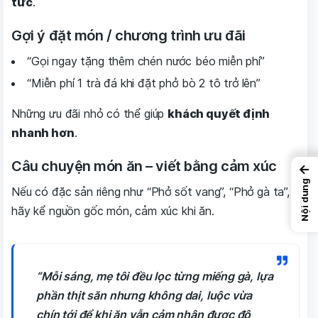
tức
.
Gợi ý đặt món / chương trình ưu đãi
“Gọi ngay tặng thêm chén nước béo miễn phí”
“Miễn phí 1 trà đá khi đặt phở bò 2 tô trở lên”
Những ưu đãi nhỏ có thể giúp
khách quyết định
nhanh hơn
.
Câu chuyện món ăn – viết bằng cảm xúc
←
Nội dung
Nếu có đặc sản riêng như “Phở sốt vang”, “Phở gà ta”,
hãy kể nguồn gốc món, cảm xúc khi ăn.
“Mỗi sáng, mẹ tôi đều lọc từng miếng gà, lựa
phần thịt săn nhưng không dai, luộc vừa
chín tới để khi ăn vẫn cảm nhận được độ